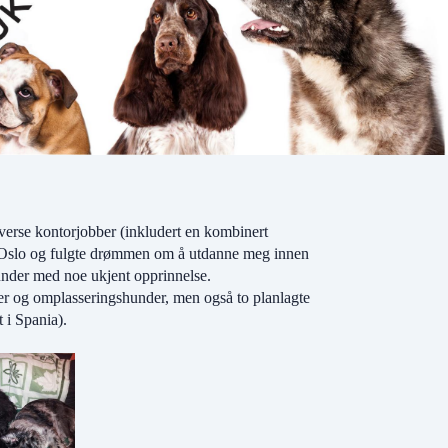
verse kontorjobber (inkludert en kombinert
n i Oslo og fulgte drømmen om å utdanne meg innen
under med noe ukjent opprinnelse.
der og omplasseringshunder, men også to planlagte
 i Spania).