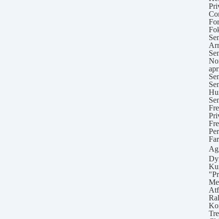
Pri
Con
For
Fok
Sem
Arr
Sem
Nor
apr
Sem
Sem
Hun
Sem
Fre
Pri
Fre
Per
Far
Ag
Dyr
Kur
"Pr
Men
Atf
Ral
Kon
Tre