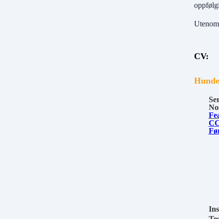
oppfølgi
Utenom o
CV:
Hunder
Ser
No
Fea
CC
Før
Ins
Te