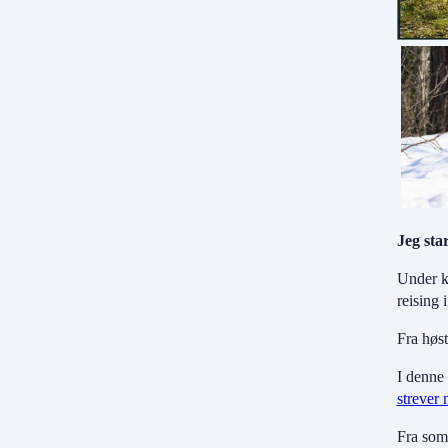
Jeg sta
Under k
reising 
Fra høs
I denne 
strever
Fra som