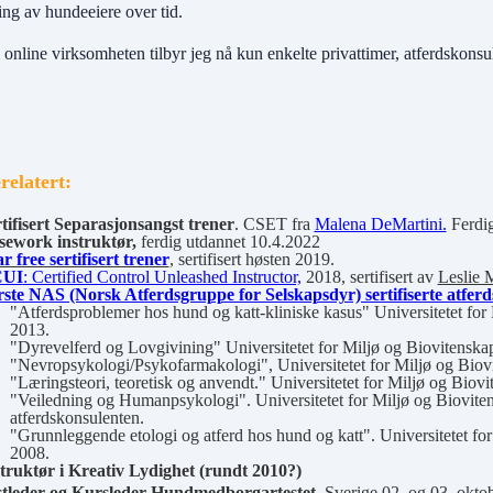
ng av hundeeiere over tid.
nline virksomheten tilbyr jeg nå kun enkelte privattimer, atferdskonsu
elatert:
tifisert Separasjonsangst trener
. CSET fra
Malena DeMartini.
Ferdig
sework instruktør,
ferdig utdannet 10.4.2022
r free sertifisert trener
,
sertifisert høsten 2019.
UI
: Certified Control Unleashed Instructor,
2018, sertifisert av
Leslie 
ste NAS (Norsk Atferdsgruppe for Selskapsdyr) sertifiserte atfer
"Atferdsproblemer hos hund og katt-kliniske kasus" Universitetet for
2013.
"Dyrevelferd og Lovgivining" Universitetet for Miljø og Biovitenska
"Nevropsykologi/Psykofarmakologi", Universitetet for Miljø og Biovi
"Læringsteori, teoretisk og anvendt." Universitetet for Miljø og Biov
"Veiledning og Humanpsykologi". Universitetet for Miljø og Biovite
atferdskonsulenten.
"Grunnleggende etologi og atferd hos hund og katt". Universitetet fo
2008.
truktør i Kreativ Lydighet (rundt 2010?)
stleder og Kursleder Hundmedborgartestet
, Sverige
02. og 03. okto