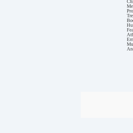
Chi
Men
Pro
Tre
Bod
Hun
Fea
Atf
Ern
Mug
Ane