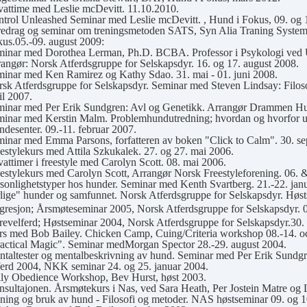
vattime med Leslie mcDevitt. 11.10.2010.
trol Unleashed Seminar med Leslie mcDevitt. , Hund i Fokus, 09. og 
edrag og seminar om treningsmetoden SATS, Syn Alia Traning System
us.05.-09. august 2009:
inar med Dorothea Lerman, Ph.D. BCBA. Professor i Psykologi ved Uni
angør: Norsk Atferdsgruppe for Selskapsdyr. 16. og 17. august 2008.
inar med Ken Ramirez og Kathy Sdao. 31. mai - 01. juni 2008.
sk Atferdsgruppe for Selskapsdyr. Seminar med Steven Lindsay: Filosofi
il 2007.
inar med Per Erik Sundgren: Avl og Genetikk. Arrangør Drammen Hun
inar med Kerstin Malm. Problemhundutredning; hvordan og hvorfor u
desenter. 09.-11. februar 2007.
inar med Emma Parsons, forfatteren av boken "Click to Calm". 30. sep
estylekurs med Attila Szkukalek. 27. og 27. mai 2006.
vattimer i freestyle med Carolyn Scott. 08. mai 2006.
estylekurs med Carolyn Scott, Arrangør Norsk Freestyleforening. 06. 
sonlighetstyper hos hunder. Seminar med Kenth Svartberg. 21.-22. jan
lige" hunder og samfunnet. Norsk Atferdsgruppe for Selskapsdyr. Høst
gresjon;
Årsmøteseminar 2005, Norsk Atferdsgruppe for Selskapsdyr. 0
evelferd; Høstseminar 2004, Norsk Atferdsgruppe for Selskapsdyr.30. 
s med Bob Bailey. Chicken Camp, Cuing/Criteria workshop 08.-14. o
actical Magic". Seminar medMorgan Spector 28.-29. august 2004.
taltester og mentalbeskrivning av hund. Seminar med Per Erik Sundgre
erd 2004, NKK seminar 24. og 25. januar 2004.
ly Obedience Workshop, Bev Hurst, høst 2003.
sultajonen. Årsmøtekurs i Nas, ved Sara Heath, Per Jostein Matre og
ning og bruk av hund - Filosofi og metoder. NAS høstseminar 09. og 