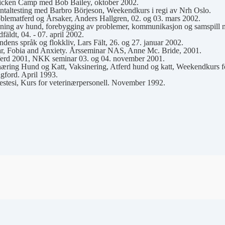
cken Camp med Bob Bailey, oktober 2002.
taltesting med Barbro Börjeson, Weekendkurs i regi av Nrh Oslo.
blematferd og Årsaker, Anders Hallgren, 02. og 03. mars 2002.
ning av hund, forebygging av problemer, kommunikasjon og samspill m
fäldt, 04. - 07. april 2002.
dens språk og flokkliv, Lars Fält, 26. og 27. januar 2002.
r, Fobia and Anxiety. Årsseminar NAS, Anne Mc. Bride, 2001.
erd 2001, NKK seminar 03. og 04. november 2001.
æring Hund og Katt, Vaksinering, Atferd hund og katt, Weekendkurs f
ford. April 1993.
stesi, Kurs for veterinærpersonell. November 1992.