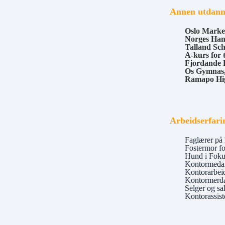
Annen utdann
Oslo Marke
Norges Han
Talland Sch
A-kurs for 
Fjordande 
Os Gymnas,
Ramapo Hig
Arbeidserfari
Faglærer på
Fostermor fo
Hund i Fokus
Kontormedar
Kontorarbeid
Kontormerda
Selger og sa
Kontorassis