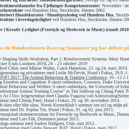
truktørutdannelse fra Fjellanger Kompetansesente
r. November / d
orinstruktør
ved Hundens Hus, Stockholm. Høsten 2002.
torisert Hundekurator / Hundepsykolog ved Hundens Hus
, Stockh
truktør i hverdagslydighet
ved Hundens Hus, Stockholm. Høsten 20
i Kreativ Lydighet (Freestyle og Heelwork to Music) (rundt 2010
v de Hunderelaterte Kurs og Seminarer jeg har deltatt på
 Shaping Skills Workshop, Part 1: Reinforcement Systems: Mary Hunt
icker Expo Luminos 2019
,
24 – 25 oktober 2019
erd Clinic med Milene Wallin, Catch Hønefoss, 23. og 24. mars 2019.
geseminar og privattimer med Leslie McDevitt, Hund i Fokus, 29.9.-1
OF! 2017: The Animal Behaviour & Training Conference,
10.–12.2.1
 Emotion and Cognition: 8 ukers onlinekurs, Coursera, Duke Universit
mal Behaviour and Welfare: 6 ukers onlinekurs, the University of Edinb
ofessional Animal Training Course" m Tim Sullivan og Chirag Patel, Pa
 As I Do» helgeseminar med Claudia Fugazza ved AntrozoologiSentere
inar med Chiraq Patel, Hund i Fokus, 29. og 30. november 2014.
t sånn eller blitt sånn. Norsk Kennelklub’s seminar om avl og miljø på
inar med Dr. Sophia Yin, Hund i Fokus, 01. og 02. juni 2013.
ernasjonalt dommerseminar for Freestyle og Heelwork to Music, Danm
inar med Lars Fält, Drammen januar 2013.
dags seminar med Anders Hallgren, Oslo, mai 2012.
geSeminar med Grisha Stewart, BAT, Hund i Fokus, mars 2012.