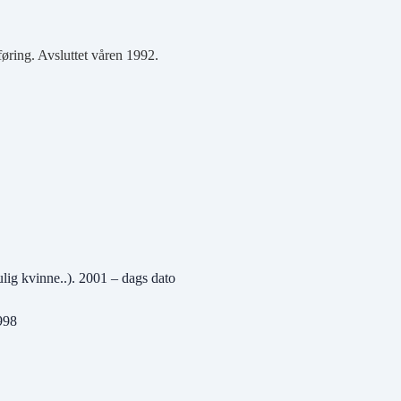
føring. Avsluttet våren 1992.
ulig kvinne..). 2001 – dags dato
1998