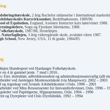
ing
dsføringshøyskole,
2 årig Bachelor utdannelse i International markeds
delshøyskoles Kursvirksomhet,
Bedriftsøkonom, 1989/90.
ool of Equitation,
England, Assisten Instructor kurs høst/vinter 1988.
treningsledere,
Sogn og Fjordane Idretskrins, 1988.
Folkehøyskole,
1987/88, Hestelinjen.
 Naturfaglinjen,
3 årig videregående skole, avsluttet våren 1987.
h School,
New Jersey, USA, 11 th grade, 1984/85.
ng
 linjen Hundesport ved Hardanger Folkehøyskole.
r en 4 år gammel jente. 7 mnd i 2016 .
: Eier, instruktør, adferdskonsulent og adminsitrasjonsansvarlig (allt m
beider ved Jareteigen Montessoriskole (via Manpower). 2002 – 2003
 og regnskap ved Arstads Arkitiektkontor i Oslo. 1998 – 2001
rbeider ved Mira Ressurssenter for Innvandrerkvinner, Oslo. 1996 – 
lgsleder ved Papirtigrene, Hippopotamus, Oslo. 1994 – 1996
tent og Dyrepleier ved Oslo Dyreklinikk. 1992 – 1994