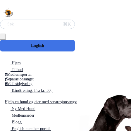
⌘K
Søk
English
Hjem
Tilbud
Medlemsportal
m
Separasjonsangst
s
Mailrådgivning
m
Båndtrening. Fra kr. 50,-
Hjelp en hund og eier med separasjonsangst
Ny Med Hund
Medlemssider
Blogg
English member portal.