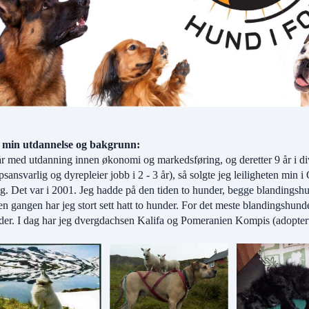
 min utdannelse og bakgrunn:
år med utdanning innen økonomi og markedsføring, og deretter 9 år i di
sansvarlig og dyrepleier jobb i 2 - 3 år), så solgte jeg leiligheten mi
g. Det var i 2001. Jeg hadde på den tiden to hunder, begge blandingsh
n gangen har jeg stort sett hatt to hunder. For det meste blandingshun
der. I dag har jeg dvergdachsen Kalifa og Pomeranien Kompis (adoptert