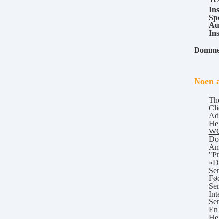
Ins
Sp
Au
Ins
Dommer 
Noen a
The
Cl
Adf
Hel
WO
Dog
Ani
"Pr
«Do
Sem
Fød
Sem
Int
Sem
En 
Hel