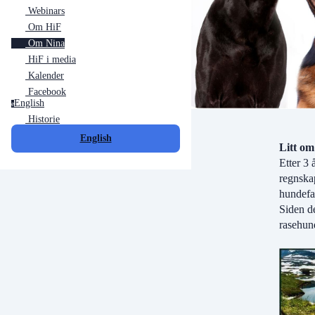
Webinars
Om HiF
Om Nina
HiF i media
Kalender
Facebook
English
e
Historie
English
Litt om
Etter 3 
regnskap
hundefa
Siden de
rasehun