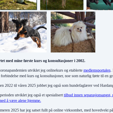
rtet med mine første kurs og konsultasjoner i 2002.
oronapandemien utviklet jeg onlinekurs og etablerte
medlemsportalen
.
i forbindelse med kurs og konsultasjoner, noe som naturlig førte til en gr
ten 2022 til våren 2025 jobbet jeg også som hundefaglærer ved Hardan
perioden utviklet jeg også et spesialisert
tilbud innen separasjonsangst, 
 med å være alene hjemme.
meren 2025 har jeg satset fullt på online virksomhet, med hovedvekt 